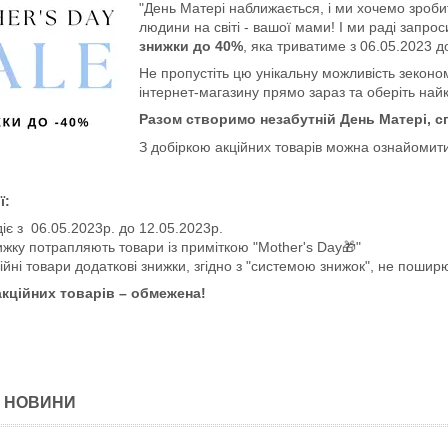
"День Матері наближається, і ми хочемо зроб
людини на світі - вашої мами! І ми раді запро
знижки до 40%
, яка триватиме з 06.05.2023 д
Не пропустіть цю унікальну можливість зеконо
інтернет-магазину прямо зараз та оберіть най
Разом створимо незабутній День Матері, с
З добіркою акційних товарів можна ознайоми
ї:
діє з 06.05.2023р. до 12.05.2023р.
ижку потрапляють товари із приміткою "Mother's Day🎁"
ійні товари додаткові знижки, згідно з "системою знижок", не пошир
акційних товарів – обмежена!
І НОВИНИ