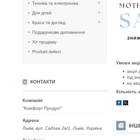
Техніка та електроніка
Для дітей
Краса та догляд
Подарункове доповнення
Хіт продажу
Produkt defect
Умови акці
акція 
під зн
КОНТАКТИ
на акц
Кількість 
"Комфорт Продукт"
ІНШ
Львів, вул. Садова 2а/1, Львів, Україна