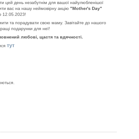
ити цей день незабутнім для вашої найулюбленішої
сити вас на нашу неймовірну акцію
"Mother's Day"
о 12.05.2023!
мити та порадувати свою маму. Завітайте до нашого
кращі подарунки для неї!
повнений любові, щастя та вдячності.
тут
тися
юються.