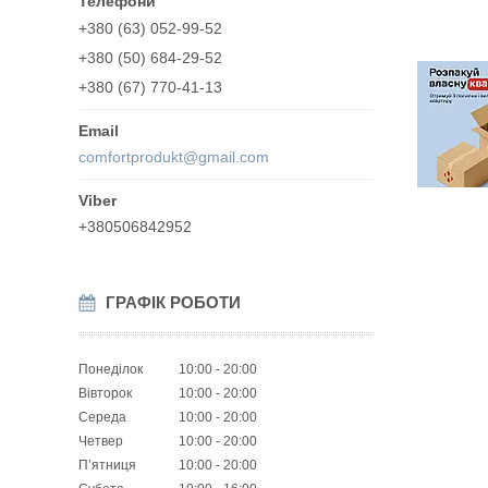
+380 (63) 052-99-52
+380 (50) 684-29-52
+380 (67) 770-41-13
comfortprodukt@gmail.com
+380506842952
ГРАФІК РОБОТИ
Понеділок
10:00
20:00
Вівторок
10:00
20:00
Середа
10:00
20:00
Четвер
10:00
20:00
Пʼятниця
10:00
20:00