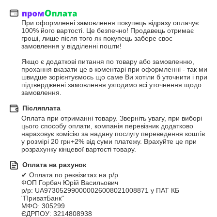
При оформленні замовлення покупець відразу оплачує 
100% його вартості. Це безпечно! Продавець отримає 
гроші, лише після того як покупець забере своє 
замовлення у відділенні пошти!

Якщо є додаткові питання по товару або замовленню, 
прохання вказати це в коментарі при оформленні - так ми 
швидше зорієнтуємось що саме Ви хотіли б уточнити і при 
підтвердженні замовлення узгодимо всі уточнення щодо 
замовлення.
Післяплата
Оплата при отриманні товару. Зверніть увагу, при виборі 
цього способу оплати, компанія перевізник додатково 
нараховує комісію за надану послугу переведення коштів 
у розмірі 20 грн+2% від суми платежу. Врахуйте це при 
розрахунку кінцевої вартості товару.
Оплата на рахунок
✔ Оплата по реквізитах на р/р 

ФОП Горбач Юрій Васильович

р/р: UA973052990000026008021008871 у ПАТ КБ 
"ПриватБанк"

МФО: 305299

ЄДРПОУ: 3214808938
