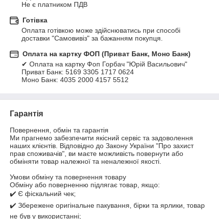
Не є платником ПДВ
Готівка
Оплата готівкою може здійснюватись при способі 
доставки "Самовивіз" за бажанням покупця.
Оплата на картку ФОП (Приват Банк, Моно Банк)
✔ Оплата на картку Фоп Горбач "Юрій Васильович"

Приват Банк: 5169 3305 1717 0624

Моно Банк: 4035 2000 4157 5512
Гарантія
Повернення, обмін та гарантія

Ми прагнемо забезпечити якісний сервіс та задоволення 
наших клієнтів. Відповідно до Закону України "Про захист 
прав споживачів", ви маєте можливість повернути або 
обміняти товар належної та неналежної якості.

Умови обміну та повернення товару

Обміну або поверненню підлягає товар, якщо:

✔️ Є фіскальний чек;

✔️ Збережене оригінальне пакування, бірки та ярлики, товар 
не був у використанні;
