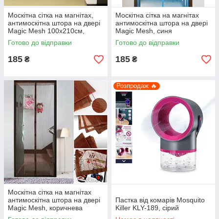
Москітна сітка на магнітах,
Москітна сітка на магнітах
антимоскітна штора на двері
антимоскітна штора на двері
Magic Mesh 100x210см,
Magic Mesh, синя
фіолетова
Готово до відправки
Готово до відправки
185
185
₴
₴
Розпродаж 🔥
Москітна сітка на магнітах
антимоскітна штора на двері
Пастка від комарів Mosquito
Magic Mesh, коричнева
Killer KLY-189, сірий