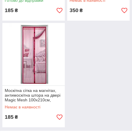
Готово до відправки
Немає в наявності
185
350
₴
₴
Москітна сітка на магнітах,
антимоскітна штора на двері
Magic Mesh 100x210см,
рожевий колір
Немає в наявності
185
₴