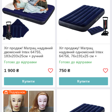
Хіт продаж! Матрац надувний
Хіт продажу! Матрац
двомісний Intex 64755,
надувний одномісний Intex
183х203х25см + ручний
64756, 76х191х25 см +
насос + 2 подушки
ручний наcоc + 1 подушkа
Готово до відправки
Готово до відправки
1 900
750
₴
₴
Купити
Купити
Подарунок