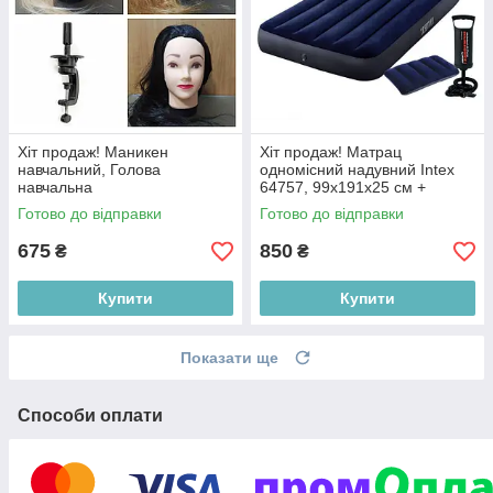
Хіт продаж! Маникен
Хіт продаж! Матрац
навчальний, Голова
одномісний надувний Intex
навчальна
64757, 99х191х25 см +
ручний наcоc + 1 подушка
Готово до відправки
Готово до відправки
675
850
₴
₴
Купити
Купити
Показати ще
Способи оплати