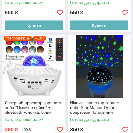
projector light" XL-818, білий
Готово до відправки
Готово до відправки
600
550
₴
₴
Купити
Купити
Розпродаж 🔥
–13%
Лазерний проектор зоряного
Нічник - проектор зоряне
неба "Північне сяйво" +
небо Star Master Dream
bluetooth колонка, білий
обертовий, блакитний
Готово до відправки
Готово до відправки
390
350
₴
₴
450 ₴