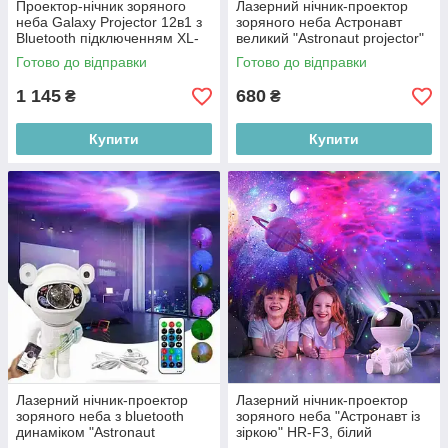
Проектор-нічник зоряного
Лазерний нічник-проектор
неба Galaxy Projector 12в1 з
зоряного неба Астронавт
Bluetooth підключенням XL-
великий "Astronaut projector"
756 білий
з пультом, білий
Готово до відправки
Готово до відправки
1 145
680
₴
₴
Купити
Купити
Лазерний нічник-проектор
Лазерний нічник-проектор
зоряного неба з bluetooth
зоряного неба "Астронавт із
динаміком "Astronaut
зіркою" HR-F3, білий