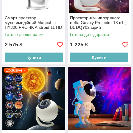
Смарт проектор
Проектор-нічник зоряного
мультимедійний Magcubic
неба Galaxy Projector 13 в1 ,
HY300 PRO 4K Android 11 HD
BL DQY02 сірий
BT5.0 Dual Wi-Fi, білий
Готово до відправки
Готово до відправки
2 575
1 225
₴
₴
Купити
Купити
Exclusive ⭐