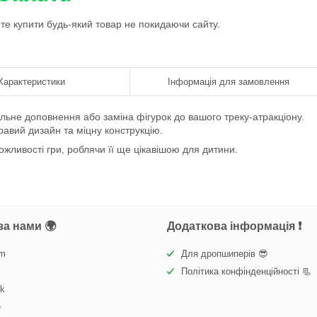
ете купити будь-який товар не покидаючи сайту.
Характеристики
Інформація для замовлення
льне доповнення або заміна фігурок до вашого треку-атракціону.
равий дизайн та міцну конструкцію.
жливості гри, роблячи її ще цікавішою для дитини.
за нами 🌍
Додаткова інформація ❗
am
Для дропшиперів 😎
Політика конфінденційності 📃
ok
e