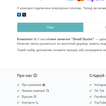
У компанії підключені електронні платежі. Тепер ви мож
Опис
Комплект із
3 магн
ітних качечок “Small Ducks”
— ідеа
Качечки легко рухаються по магнітній доріжці, мають яск
Такий набір допоможе оновити іграшку або розширити мо
Про нас 🙂
Слідкуй 
Про компанію 🏪
Instagr
Новини компанії 📺
Tik Tok
Відгуки 😍
Facebo
Контакти 📞
YouTub