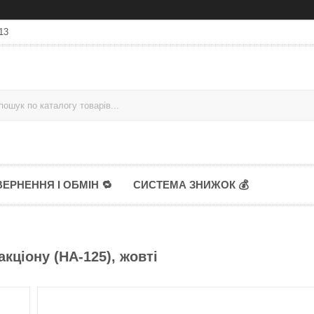
13
ЕРНЕННЯ І ОБМІН 🔁
СИСТЕМА ЗНИЖОК 💰
кціону (HA-125), жовті