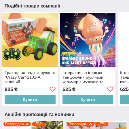
Подібні товари компанії
Трактор на радіокеруванні
Інтерактивна іграшка
Інте
"Crazy Car" 2101-А,
Танцюючий рухливий
Тан
зелений
кальмар з музикою та
каль
підсвічуванням "Dance
підс
825
625
625
₴
₴
Squid" DT-505, рожевий
Squi
Купити
Купити
Акційні пропозиції та новинки
Розпродаж 🔥
–56%
Розпродаж 🔥
–27%