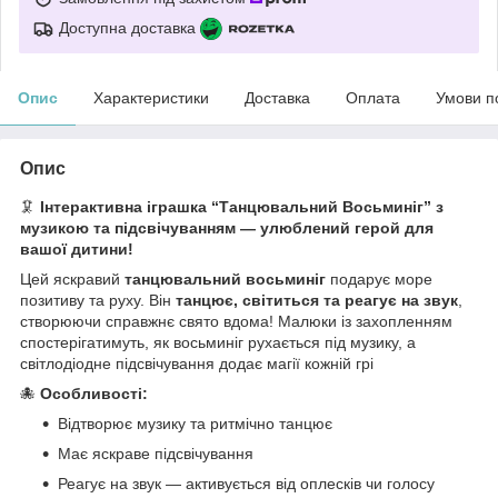
Доступна доставка
Опис
Характеристики
Доставка
Оплата
Умови п
Опис
🦑
Інтерактивна іграшка “Танцювальний Восьминіг” з
музикою та підсвічуванням — улюблений герой для
вашої дитини!
Цей яскравий
танцювальний восьминіг
подарує море
позитиву та руху. Він
танцює, світиться та реагує на звук
,
створюючи справжнє свято вдома! Малюки із захопленням
спостерігатимуть, як восьминіг рухається під музику, а
світлодіодне підсвічування додає магії кожній грі
🐙
Особливості:
Відтворює музику та ритмічно танцює
Має яскраве підсвічування
Реагує на звук — активується від оплесків чи голосу