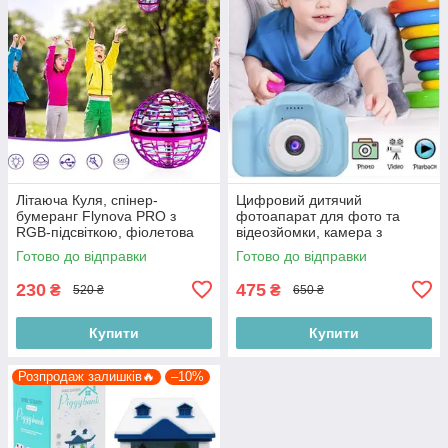
Літаюча Куля, спінер-
Цифровий дитячий
бумеранг Flynova PRO з
фотоапарат для фото та
RGB-підсвіткою, фіолетова
відеозйомки, камера з
дисплеєм Smart Kids X200,
Готово до відправки
Готово до відправки
синій
230
475
₴
₴
520 ₴
650 ₴
Купити
Купити
Розпродаж залишків🔥
–10%