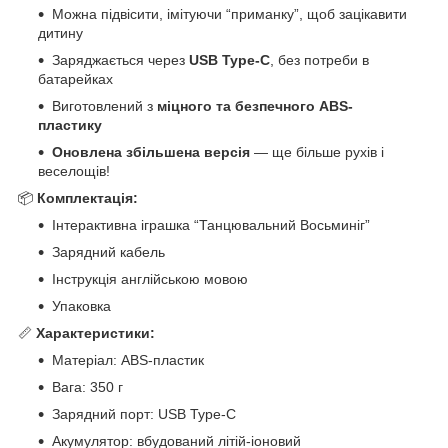
Можна підвісити, імітуючи “приманку”, щоб зацікавити
дитину
Заряджається через
USB Type-C
, без потреби в
батарейках
Виготовлений з
міцного та безпечного ABS-
пластику
Оновлена збільшена версія
— ще більше рухів і
веселощів!
📦
Комплектація:
Інтерактивна іграшка “Танцювальний Восьминіг”
Зарядний кабель
Інструкція англійською мовою
Упаковка
📏
Характеристики:
Матеріал: ABS-пластик
Вага: 350 г
Зарядний порт: USB Type-C
Акумулятор: вбудований літій-іоновий