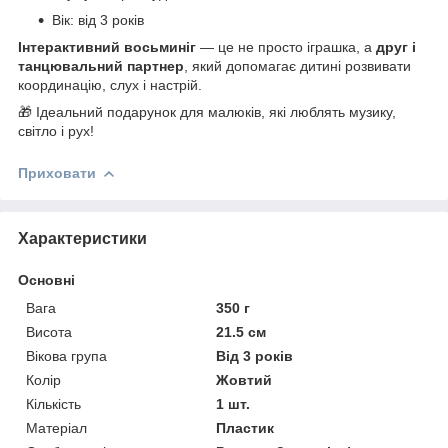
Вік: від 3 років
Інтерактивний восьминіг
— це не просто іграшка, а
друг і
танцювальний партнер
, який допомагає дитині розвивати
координацію, слух і настрій.
🎁 Ідеальний подарунок для малюків, які люблять музику,
світло і рух!
Приховати
Характеристики
Основні
Вага
350 г
Висота
21.5 см
Вікова група
Від 3 років
Колір
Жовтий
Кількість
1 шт.
Матеріал
Пластик