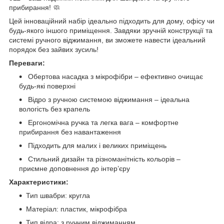
прибирання! 🧼
Цей інноваційний набір ідеально підходить для дому, офісу чи
будь-якого іншого приміщення. Завдяки зручній конструкції та
системі ручного віджимання, ви зможете навести ідеальний
порядок без зайвих зусиль!
Переваги:
Обертова насадка з мікрофібри – ефективно очищає
будь-які поверхні
Відро з ручною системою віджимання – ідеальна
вологість без крапель
Ергономічна ручка та легка вага – комфортне
прибирання без навантаження
Підходить для малих і великих приміщень
Стильний дизайн та різноманітність кольорів –
приємне доповнення до інтер’єру
Характеристики:
Тип швабри: кругла
Матеріал: пластик, мікрофібра
Тип відра: з ручним віджиманням