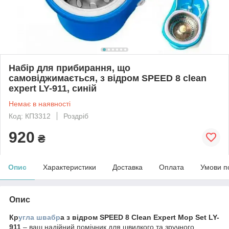
Набір для прибирання, що
самовіджимається, з відром SPEED 8 clean
expert LY-911, синій
Немає в наявності
Код: КП3312
Роздріб
920
₴
Опис
Характеристики
Доставка
Оплата
Умови п
Опис
Кр
угла швабр
а з відром SPEED 8 Clean Expert Mop Set LY-
911
– ваш надійний помічник для швидкого та зручного