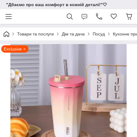
"Дбаємо про ваш комфорт в кожній деталі!"🤍
Товари та послуги
Дім та дача
Посуд
Кухонне пр
Exclusive ⭐