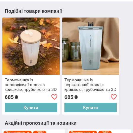
Подібні товари компанії
Термочашка із
Термочашка із
нержавіючої ставлі з
нержавіючої ставлі з
кришкою, трубочкою та 3D
кришкою, трубочкою та 3D
наклейками Tyeso TS-
наклейками Tyeso TS-
685
685
₴
₴
8848B 600 мл, бежева
8848B 600 мл, сіра
Купити
Купити
Акційні пропозиції та новинки
Розпродаж 🔥
–26%
Розпродаж 🔥
–26%