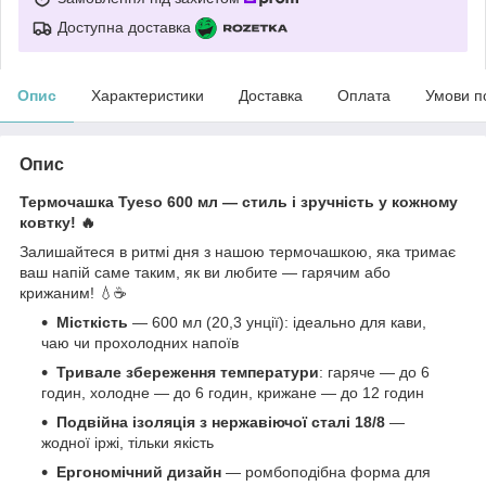
Доступна доставка
Опис
Характеристики
Доставка
Оплата
Умови п
Опис
Термочашка Tyeso 600 мл — стиль і зручність у кожному
ковтку! 🔥
Залишайтеся в ритмі дня з нашою термочашкою, яка тримає
ваш напій саме таким, як ви любите — гарячим або
крижаним! 💧☕
Місткість
— 600 мл (20,3 унції): ідеально для кави,
чаю чи прохолодних напоїв
Тривале збереження температури
: гаряче — до 6
годин, холодне — до 6 годин, крижане — до 12 годин
Подвійна ізоляція з нержавіючої сталі 18/8
—
жодної іржі, тільки якість
Ергономічний дизайн
— ромбоподібна форма для