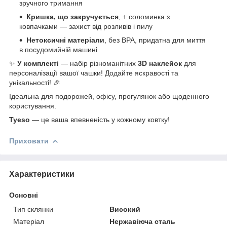
зручного тримання
Кришка, що закручується
, + соломинка з
ковпачками — захист від розливів і пилу
Нетоксичні матеріали
, без BPA, придатна для миття
в посудомийній машині
✨
У комплекті
— набір різноманітних
3D наклейок
для
персоналізації вашої чашки! Додайте яскравості та
унікальності! 🎉
Ідеальна для подорожей, офісу, прогулянок або щоденного
користування.
Tyeso
— це ваша впевненість у кожному ковтку!
Приховати
Характеристики
Основні
Тип склянки
Високий
Матеріал
Нержавіюча сталь