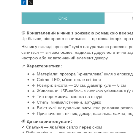
Опис
🌸
Кришталевий нічник з рожевою ромашкою всере
Це більше, ніж просто світильник — це ніжна історія про 
Нічник у вигляді прозорої кулі з натуральною рожевою 
світиться — він заспокоює, надихає і дарує естетичне з
настрою або як витончений елемент декору.
📌
Характеристики:
🔸 Матеріали: прозора "кришталева" куля з епокси
🔸 Світло: LED, м’яке тепле світіння
🔸 Розміри: висота — 10 см, діаметр кулі — 6 см
🔸 Живлення: USB-кабель з кнопкою увімкнення (у 
🔸 Тип перемикача: кнопка на шнурі
🔸 Стиль: мінімалістичний, арт-деко
🔸 Вміст кулі: натуральна висушена ромашка рожев
🔸 Призначення: нічник, декор, настільна лампа, п
🌟
Де використовувати:
✔ Спальня — як м’яке світло перед сном
✔ Робоче місце — для натхнення та гарного настрою