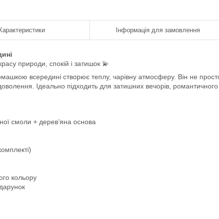
Характеристики
Інформація для замовлення
дині
красу природи, спокій і затишок 💫
ромашкою всередині створює теплу, чарівну атмосферу. Він не прост
адоволення. Ідеально підходить для затишних вечорів, романтичного
дної смоли + дерев’яна основа
комплекті)
ого кольору
одарунок