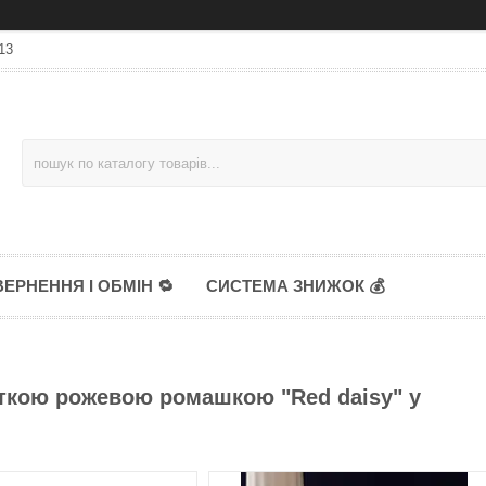
13
ЕРНЕННЯ І ОБМІН 🔁
СИСТЕМА ЗНИЖОК 💰
іткою рожевою ромашкою "Red daisy" у