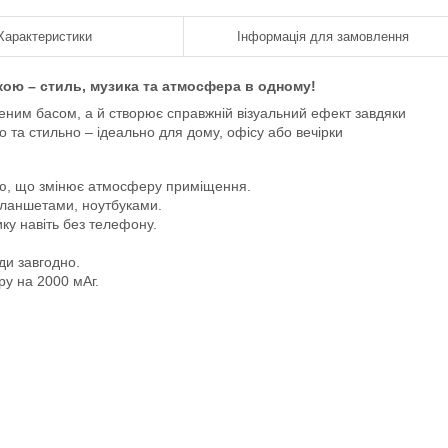
Характеристики
Інформація для замовлення
ткою – стиль, музика та атмосфера в одному!
еним басом, а й створює справжній візуальний ефект завдяки
о та стильно – ідеально для дому, офісу або вечірки
ою, що змінює атмосферу приміщення.
планшетами, ноутбуками.
ку навіть без телефону.
ди завгодно.
у на 2000 мАг.