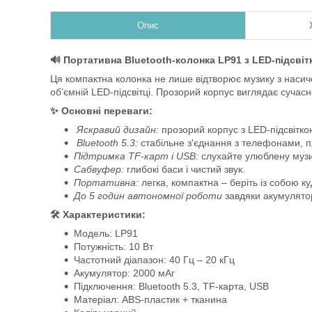
Опис
🔊 Портативна Bluetooth-колонка LP91 з LED-підсві
Ця компактна колонка не лише відтворює музику з насич
об’ємній LED-підсвітці. Прозорий корпус виглядає сучасн
✨ Основні переваги:
Яскравий дизайн:
прозорий корпус з LED-підсвітк
Bluetooth 5.3:
стабільне з'єднання з телефонами, 
Підтримка TF-карт і USB:
слухайте улюблену музи
Сабвуфер:
глибокі баси і чистий звук.
Портативна:
легка, компактна – беріть із собою ку
До 5 годин автономної роботи
завдяки акумулятор
🛠 Характеристики:
Модель: LP91
Потужність: 10 Вт
Частотний діапазон: 40 Гц – 20 кГц
Акумулятор: 2000 мАг
Підключення: Bluetooth 5.3, TF-карта, USB
Матеріал: ABS-пластик + тканина