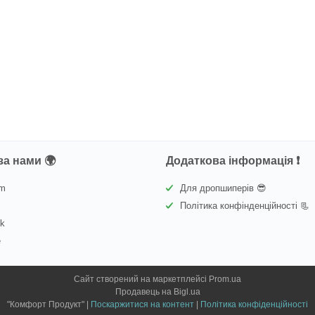
за нами 🌍
Додаткова інформація ❗
am
Для дропшиперів 😎
Політика конфінденційності 📃
ok
e
Сайт створений на маркетплейсі
Prom.ua
Продавець на Bigl.ua
"Комфорт Продукт" |
Поскаржитися на контент
|
Політика конфіденційності