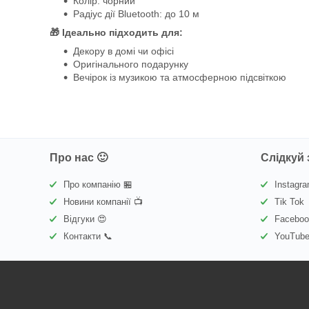
Колір: чорний
Радіус дії Bluetooth: до 10 м
🎁 Ідеально підходить для:
Декору в домі чи офісі
Оригінального подарунку
Вечірок із музикою та атмосферною підсвіткою
Про нас 🙂
Слідкуй 
Про компанію 🏪
Instagr
Новини компанії 📺
Tik Tok
Відгуки 😍
Facebo
Контакти 📞
YouTub