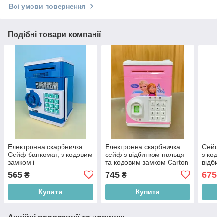
Всі умови повернення
Подібні товари компанії
Електронна скарбничка
Електронна скарбничка
Сейф
Сейф банкомат, з кодовим
сейф з відбитком пальця
з ко
замком і
та кодовим замком Carton
відб
купюропріємником
Bank "Frozen", рожева
"Чар
565
745
675
₴
₴
"класична" синя
блак
Купити
Купити