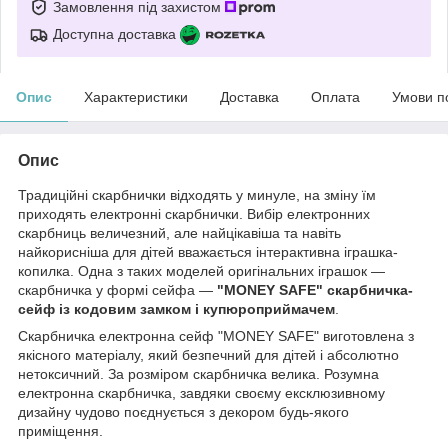
Замовлення під захистом
Доступна доставка
Опис
Характеристики
Доставка
Оплата
Умови п
Опис
Традиційні скарбнички відходять у минуле, на зміну їм
приходять електронні скарбнички. Вибір електронних
скарбниць величезний, але найцікавіша та навіть
найкорисніша для дітей вважається інтерактивна іграшка-
копилка. Одна з таких моделей оригінальних іграшок —
скарбничка у формі сейфа —
"MONEY SAFE" скарбничка-
сейф із кодовим замком і купюроприймачем
.
Скарбничка електронна сейф "MONEY SAFE" виготовлена з
якісного матеріалу, який безпечний для дітей і абсолютно
нетоксичний. За розміром скарбничка велика. Розумна
електронна скарбничка, завдяки своєму ексклюзивному
дизайну чудово поєднується з декором будь-якого
приміщення.