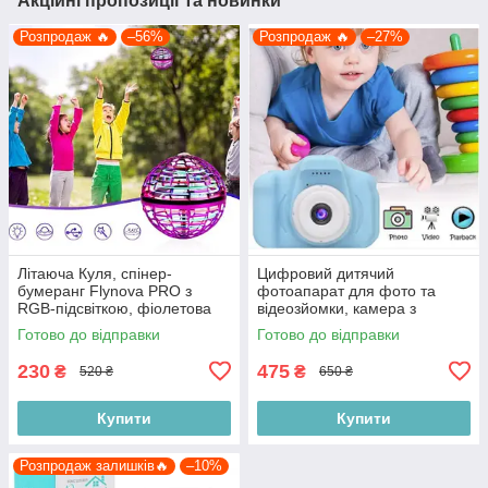
Акційні пропозиції та новинки
Розпродаж 🔥
–56%
Розпродаж 🔥
–27%
Літаюча Куля, спінер-
Цифровий дитячий
бумеранг Flynova PRO з
фотоапарат для фото та
RGB-підсвіткою, фіолетова
відеозйомки, камера з
дисплеєм Smart Kids X200,
Готово до відправки
Готово до відправки
синій
230
475
₴
₴
520 ₴
650 ₴
Купити
Купити
Розпродаж залишків🔥
–10%