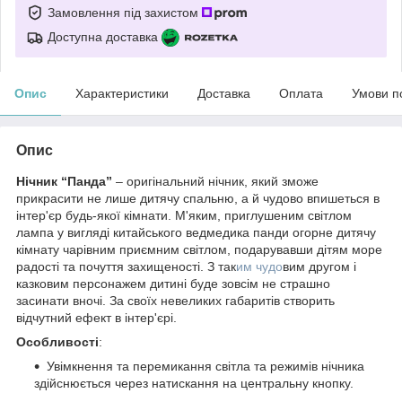
Замовлення під захистом
Доступна доставка
Опис
Характеристики
Доставка
Оплата
Умови п
Опис
Нічник “Панда”
– оригінальний нічник, який зможе
прикрасити не лише дитячу спальню, а й чудово впишеться в
інтер'єр будь-якої кімнати. М'яким, приглушеним світлом
лампа у вигляді китайського ведмедика панди огорне дитячу
кімнату чарівним приємним світлом, подарувавши дітям море
радості та почуття захищеності. З так
им чудо
вим другом і
казковим персонажем дитині буде зовсім не страшно
засинати вночі. За своїх невеликих габаритів створить
відчутний ефект в інтер'єрі.
Особливості
:
Увімкнення та перемикання світла та режимів нічника
здійснюється через натискання на центральну кнопку.