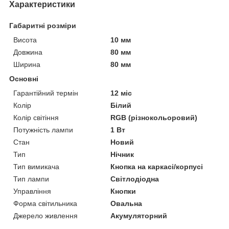
Характеристики
Габаритні розміри
Висота
10 мм
Довжина
80 мм
Ширина
80 мм
Основні
Гарантійний термін
12 міс
Колір
Білий
Колір світіння
RGB (різнокольоровий)
Потужність лампи
1 Вт
Стан
Новий
Тип
Нічник
Тип вимикача
Кнопка на каркасі/корпусі
Тип лампи
Світлодіодна
Управління
Кнопки
Форма світильника
Овальна
Джерело живлення
Акумуляторний