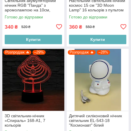
Світильник акумуляторний
Настільний світильник-нічний
нічник RGB "Панда" з
космос 15 см "3D Moon
аромолампою на 10см,
Lamp" 16 кольорів з пультом
рожевий
(не акумуляторний),
Готово до відправки
Готово до відправки
різнокольоровий
340
360
₴
₴
520 ₴
550 ₴
Купити
Купити
Розпродаж 🔥
–29%
Розпродаж 🔥
–28%
3D світильник-нічник
Дитячий силіконовий нічник
«Спираль» 168-A1, 7
світильник EL-543-18
кольорів
"Космонавт" білий