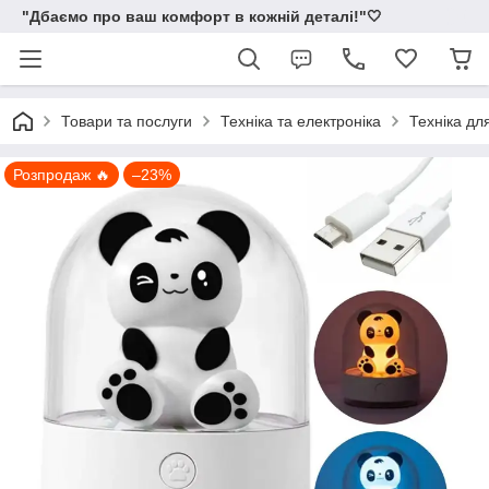
"Дбаємо про ваш комфорт в кожній деталі!"🤍
Товари та послуги
Техніка та електроніка
Техніка дл
Розпродаж 🔥
–23%