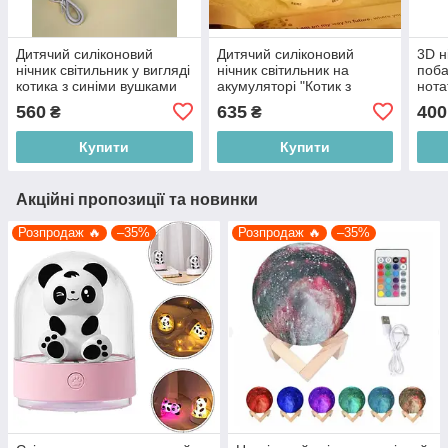
Дитячий силіконовий
Дитячий силіконовий
3D н
нічник світильник у вигляді
нічник світильник на
поба
котика з синіми вушками
акумуляторі "Котик з
нота
Cutte bear MJ-010, білий
блакитною книгою" білий
ручк
560
635
400
₴
₴
Купити
Купити
Акційні пропозиції та новинки
Розпродаж 🔥
–35%
Розпродаж 🔥
–35%