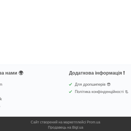
за нами 🌍
Додаткова інформація ❗
am
Для дропшиперів 😎
Політика конфінденційності 📃
ok
e
Сайт створений на маркетплейсі
Prom.ua
Продавець на Bigl.ua