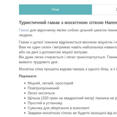
Опис
Туристичний гамак з москітною сіткою Ham
Гамак
для відпочинку являє собою цільний шматок тканин
людини.
Гамак з цупкої тканини відрізняється високою міцністю і
Вам не один сезон і витримає навіть найсильніші наван
або на дачі з допомогою міцної мотузки.
Він дуже легко стирається і легко транспортується. Гамак
важкого трудового дня.
Москітна сітка прошита вздовж гамака з одного боку, а з 
Переваги
:
Міцний, легкий, просторий
Повітропроникний
Легко чиститься
Щільна (320 грам на квадратний метр) тканина не р
Простий в установці
Сумочка для зберігання в комплекті
Завдяки москітною сіткою ви будете захищені від кома