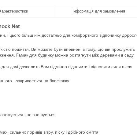
Характеристики
Інформація для замовлення
mock Net
и, і цього більш ніж достатньо для комфортного відпочинку доросл
 якістю пошиття, Ви можете бути впевнені в тому, що він прослужить
таження. Гамак для будинку можна розтягнути між деревами в саду
 для дачі дозволить Вам відмінно відпочити і відновити сили після
іншого - закривається на блискавку.
озтягується і не зношується
х, сильних поривів вітру, піску і дрібного сміття