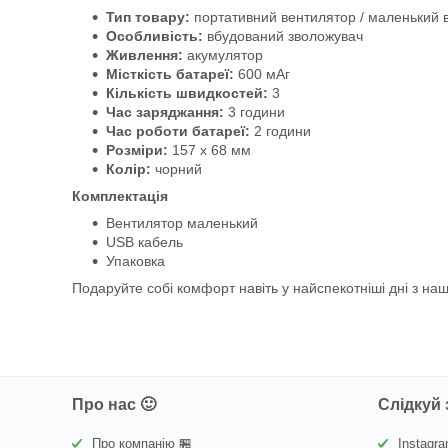
Тип товару:
портативний вентилятор / маленький 
Особливість:
вбудований зволожувач
Живлення:
акумулятор
Місткість батареї:
600 мАг
Кількість швидкостей:
3
Час заряджання:
3 години
Час роботи батареї:
2 години
Розміри:
157 х 68 мм
Колір:
чорний
Комплектація
Вентилятор маленький
USB кабель
Упаковка
Подаруйте собі комфорт навіть у найспекотніші дні з н
Про нас 🙂
Слідкуй 
Про компанію 🏪
Instagr