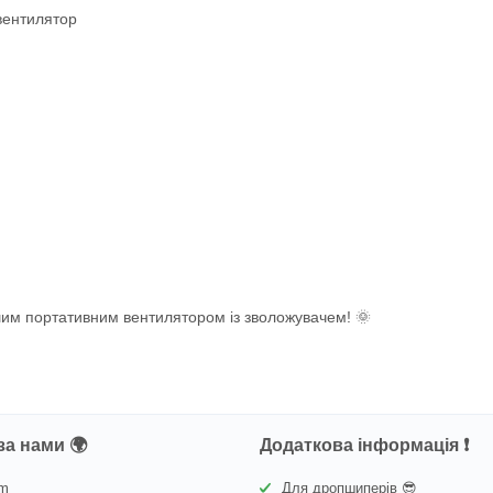
вентилятор
ашим портативним вентилятором із зволожувачем! 🌞
за нами 🌍
Додаткова інформація ❗
am
Для дропшиперів 😎