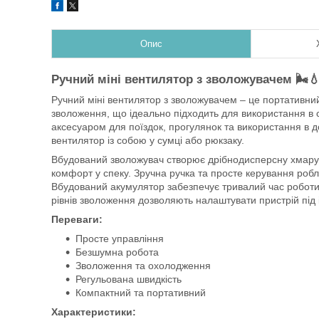
Опис
Ручний міні вентилятор з зволожувачем 🌬️
Ручний міні вентилятор з зволожувачем – це портативний
зволоження, що ідеально підходить для використання в с
аксесуаром для поїздок, прогулянок та використання в 
вентилятор із собою у сумці або рюкзаку.
Вбудований зволожувач створює дрібнодисперсну хмару в
комфорт у спеку. Зручна ручка та просте керування ро
Вбудований акумулятор забезпечує тривалий час роботи 
рівнів зволоження дозволяють налаштувати пристрій під 
Переваги:
Просте управління
Безшумна робота
Зволоження та охолодження
Регульована швидкість
Компактний та портативний
Характеристики: