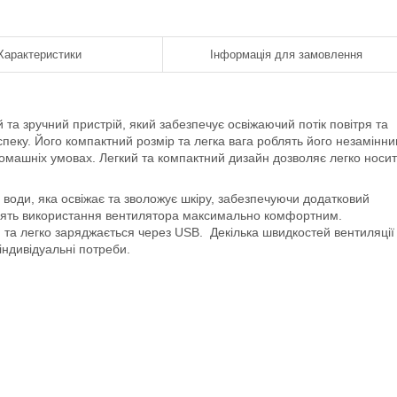
Характеристики
Інформація для замовлення

 та зручний пристрій, який забезпечує освіжаючий потік повітря та
пеку. Його компактний розмір та легка вага роблять його незамінн
домашніх умовах. Легкий та компактний дизайн дозволяє легко носи
оди, яка освіжає та зволожує шкіру, забезпечуючи додатковий
блять використання вентилятора максимально комфортним.
та легко заряджається через USB. Декілька швидкостей вентиляції
індивідуальні потреби.