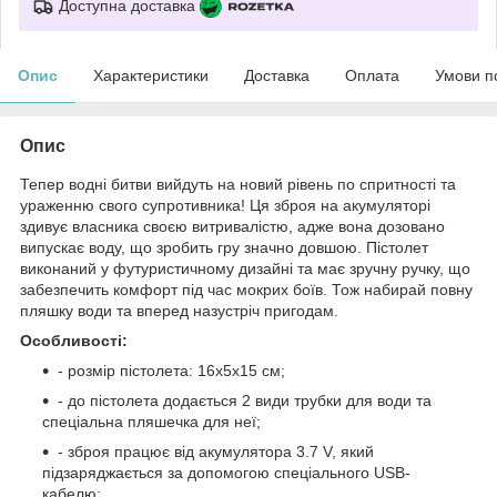
Доступна доставка
Опис
Характеристики
Доставка
Оплата
Умови п
Опис
Тепер водні битви вийдуть на новий рівень по спритності та
ураженню свого супротивника! Ця зброя на акумуляторі
здивує власника своєю витривалістю, адже вона дозовано
випускає воду, що зробить гру значно довшою. Пістолет
виконаний у футуристичному дизайні та має зручну ручку, що
забезпечить комфорт під час мокрих боїв. Тож набирай повну
пляшку води та вперед назустріч пригодам.
Особливості:
- розмір пістолета: 16х5х15 см;
- до пістолета додається 2 види трубки для води та
спеціальна пляшечка для неї;
- зброя працює від акумулятора 3.7 V, який
підзаряджається за допомогою спеціального USB-
кабелю;