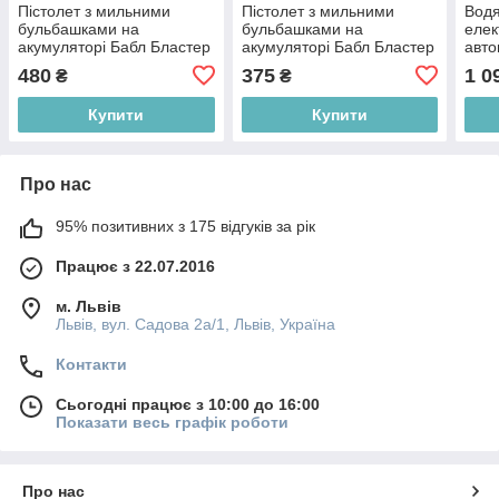
Пістолет з мильними
Пістолет з мильними
Водя
бульбашками на
бульбашками на
елек
акумуляторі Бабл Бластер
акумуляторі Бабл Бластер
авт
57737 "WToys" 69 отворів
49076 "WToys" 32 отвори,
зака
480
375
1 0
₴
₴
+ 2 баночки, рожевий
рожевий
Make
акум
Купити
Купити
Про нас
95% позитивних з 175 відгуків за рік
Працює з 22.07.2016
м. Львів
Львів, вул. Садова 2а/1, Львів, Україна
Контакти
Сьогодні працює з 10:00 до 16:00
Показати весь графік роботи
Про нас