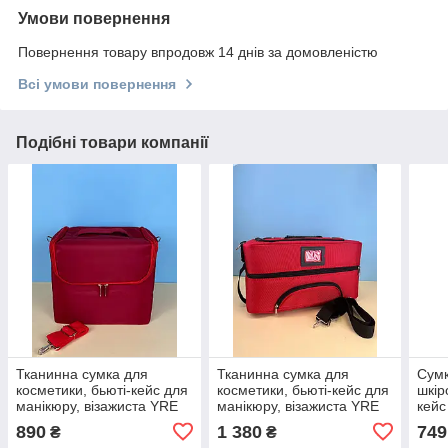
Умови повернення
Повернення товару впродовж 14 днів за домовленістю
Всі умови повернення
Подібні товари компанії
Тканинна сумка для
Тканинна сумка для
Сумк
косметики, бьюті-кейс для
косметики, бьюті-кейс для
шкір
манікюру, візажиста YRE
манікюру, візажиста YRE
кейс
A65, червона
арт.06, червона
віза
890
1 380
749
₴
₴
чер