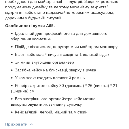
необхідності для майстрів nail – індустрії. Завдяки ретельно
продуманому дизайну та легкому механізму закриття/
відкриття, кейс стане надзвичайно корисним аксесуаром,
доречним у будь-якій ситуації.
Особливості сумки А65:
Ідеальний для професійного та для домашнього
зберігання косметики
Підійде візажистам, перукарям чи майстрам манікюру
Бьюті-кейс має 4 висувні секції та 1 великий відсік
Знімний внутрішній органайзер
Застібка кейсу на блискавці, зверху є ручка
У комплект входить плечовий ремінь
Розмір закритого кейсу 30 (довжина) * 26 (висота) * 21
(ширина) см
Без внутрішнього органайзера кейс можна
використовувати як звичайну сумочку.
Кейс м'який, легкий, міцний та місткий
Приховати