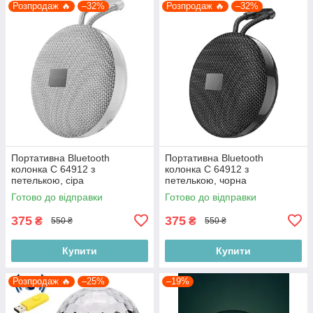
Розпродаж 🔥
–32%
Розпродаж 🔥
–32%
Портативна Bluetooth
Портативна Bluetooth
колонка C 64912 з
колонка C 64912 з
петелькою, сіра
петелькою, чорна
Готово до відправки
Готово до відправки
375
375
₴
₴
550 ₴
550 ₴
Купити
Купити
Розпродаж 🔥
–25%
–19%