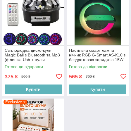
Світлодіодна диско-куля
Настільна смарт лампа
Magic Ball з Bluetooth та Mp3
нічник RGB G-Smart AS-K10 з
(флешка Usb + пульт
бездротовою зарядкою 15W
управління)
та Bluetooth колонкою 5W,
Готово до відправки
Готово до відправки
білий
375
565
₴
₴
500 ₴
700 ₴
Купити
Купити
Exclusive ⭐