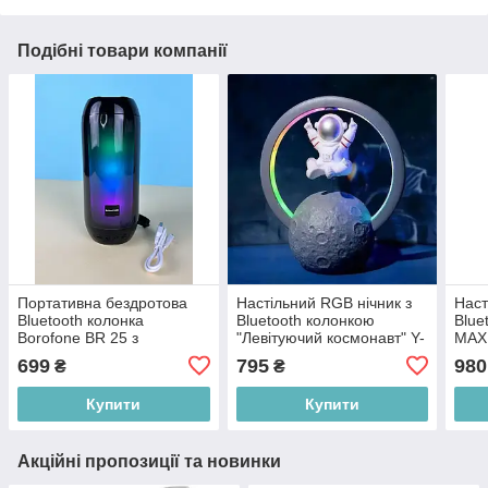
Подібні товари компанії
Портативна бездротова
Настільний RGB нічник з
Наст
Bluetooth колонка
Bluetooth колонкою
Blue
Borofone BR 25 з
"Левітуючий космонавт" Y-
MAX 
різнобарвним
598, сірий
699
795
980
₴
₴
підсвічуванням, чорна
Купити
Купити
Акційні пропозиції та новинки