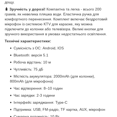
дощу.
🧳 Зручність у дорозі!
Компактна та легка - всього 200
грамів, як невелика пляшка води. Еластична ручка для
комфортного перенесення. Комплект включає бездротовий
мікрофон із системою KTV для караоке, яку можна
підключити до колонки або телевізора. Великі кнопки для
зручного використання в умовах недостатнього освітлення.
Технічні характеристики:
Сумісність з ОС: Android, IOS
Bluetooth: версія 5.1
Робоча відстань: 10 м
Чутливість: 75 дБ
Місткість акумулятора: 2000mAh (для колонки),
800mAh (для мікрофона)
Час відтворення: 8–10 годин
Час зарядки: 2-3 години
Інтерфейс заряджання: Type-C
Підтримка: USB, FM-радіо, TF картка, AUX, мікрофон
Сумарна потужність: 10 Вт