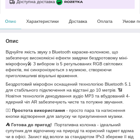
Доступна доставка
Опис
Характеристики
Доставка
Оплата
Умови п
Опис
Відчуйте якість звуку з Bluetooth караоке-колонкою, що
забезпечує високоякісні ефекти завдяки бездротовому міні-
мікрофону🎤 З вибором із 5 регульованих RGB світлових
ефектів, які синхронізуються з музикою, створюючи
приголомшливі візуальні враження.
Бездротовий мікрофон оснащений технологією Bluetooth 5.1
для стабільного підключення на відстані до 10 метрів. 📶
Новітня технологія декодування аудіо MP3 та вбудований 4-
ядерний чіп AR забезпечують чисте та потужне звучання.
🚶‍♂️
Простота використання
- просто пара та натиснення
кнопки відтворення для запуску чи призупинення музики.
⛺ Готова до пригод!
Портативна колонка - ідеальний
супутник для відпочинку на природі та корисний гаджет вдома
чи в офісі. Захист від вологи за стандартом IPx3 збереже її від