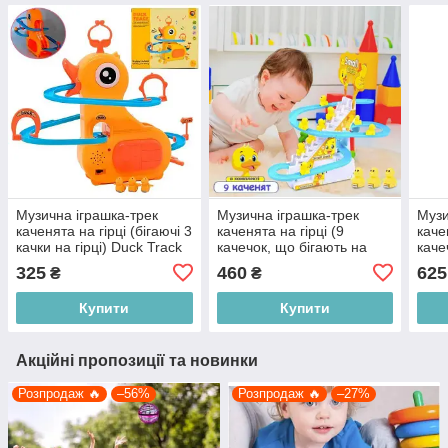
Музична іграшка-трек
Музична іграшка-трек
Музи
каченята на гірці (бігаючі 3
каченята на гірці (9
каче
качки на гірці) Duck Track
качечок, що бігають на
каче
768-124, жовтий з
гірці) Small Duck, жовтий з
гірц
325
460
625
₴
₴
блакитним
блакитним
блак
Купити
Купити
Акційні пропозиції та новинки
Розпродаж 🔥
–56%
Розпродаж 🔥
–27%