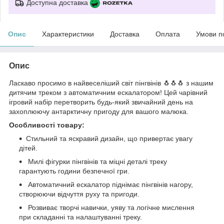
Доступна доставка
Опис
Характеристики
Доставка
Оплата
Умови п
Опис
Ласкаво просимо в найвеселіший світ пінгвінів 🐧🐧🐧 з нашим
дитячим треком з автоматичним ескалатором! Цей чарівний
ігровий набір перетворить будь-який звичайний день на
захоплюючу антарктичну пригоду для вашого малюка.
Особливості товару:
Стильний та яскравий дизайн, що привертає увагу
дітей.
Милі фігурки пінгвінів та міцні деталі треку
гарантують години безпечної гри.
Автоматичний ескалатор піднімає пінгвінів нагору,
створюючи відчуття руху та пригоди.
Розвиває творчі навички, уяву та логічне мислення
при складанні та налаштуванні треку.