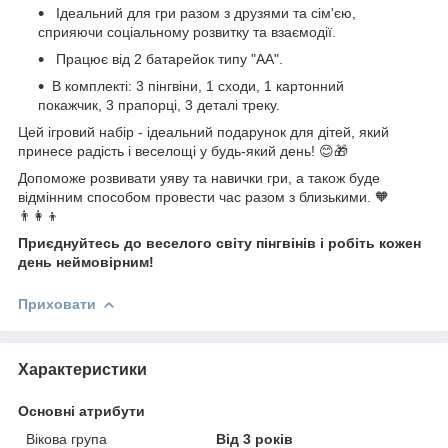
Ідеальний для гри разом з друзями та сім'єю,
сприяючи соціальному розвитку та взаємодії.
Працює від 2 батарейок типу "АА".
В комплекті: 3 пінгвіни, 1 сходи, 1 картонний
покажчик, 3 прапорці, 3 деталі треку.
Цей ігровий набір - ідеальний подарунок для дітей, який
принесе радість і веселощі у будь-який день! 😊🎁
Допоможе розвивати уяву та навички гри, а також буде
відмінним способом провести час разом з близькими. 🧡
👨‍👩‍👦
Приєднуйтесь до веселого світу пінгвінів і робіть кожен
день неймовірним!
Приховати
Характеристики
Основні атрибути
Вікова група
Від 3 років