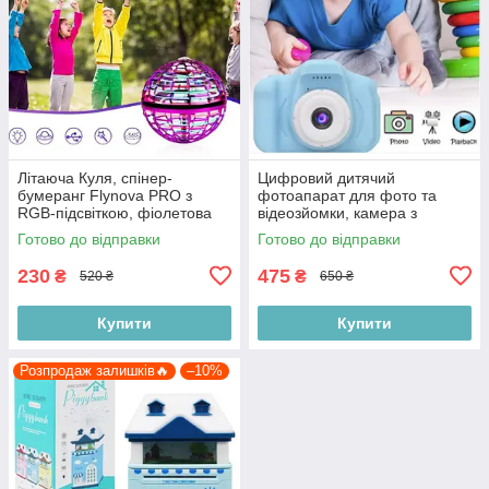
Літаюча Куля, спінер-
Цифровий дитячий
бумеранг Flynova PRO з
фотоапарат для фото та
RGB-підсвіткою, фіолетова
відеозйомки, камера з
дисплеєм Smart Kids X200,
Готово до відправки
Готово до відправки
синій
230
475
₴
₴
520 ₴
650 ₴
Купити
Купити
Розпродаж залишків🔥
–10%