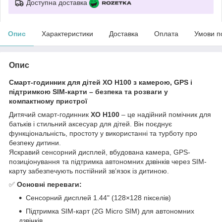
Доступна доставка
Опис
Характеристики
Доставка
Оплата
Умови п
Опис
Смарт-годинник для дітей XO H100 з камерою, GPS і
підтримкою SIM-карти – безпека та розваги у
компактному пристрої
Дитячий смарт-годинник
XO H100
– це надійний помічник для
батьків і стильний аксесуар для дітей. Він поєднує
функціональність, простоту у використанні та турботу про
безпеку дитини.
Яскравий сенсорний дисплей, вбудована камера, GPS-
позиціонування та підтримка автономних дзвінків через SIM-
карту забезпечують постійний зв’язок із дитиною.
✅
Основні переваги:
Сенсорний дисплей 1.44" (128×128 пікселів)
Підтримка SIM-карт (2G Micro SIM) для автономних
дзвінків