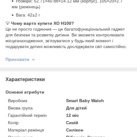
Розміри: 52.71×40.88×14.12 мм (корпус), 105×20×2.7
мм (ремінець)
Вага: 42±2 г
💡
Чому варто купити XO H100?
Це не просто годинник — це багатофункціональний гаджет
для безпеки та розвитку дитини. Ви зможете контролювати
місцезнаходження, зв’язуватися у будь-який момент і
подарувати дитині можливість досліджувати світ самостійно.
Приховати
Характеристики
Основні атрибути
Виробник
Smart Baby Watch
Вікова група
Для дітей
Гарантійний термін
12 міс
Колір
Синій
Матеріал ремінця
Силікон