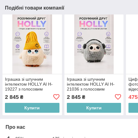
Подібні товари компанії
Іграшка зі штучним
Іграшка зі штучним
Циф
інтелектом HOLLY AI H-
інтелектом HOLLY AI H-
фото
19227 з голосовим
21036 з голосовим
віде
спілкуванням українською,
спілкуванням українською,
дисп
2 845
2 845
475
₴
₴
Wi-Fi та LED очима,
Wi-Fi та LED очима, сіра
X200
бежева
Купити
Купити
Про нас