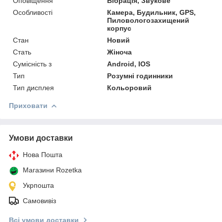
Оповіщення
Вібрація, Звукове
Особливості
Камера, Будильник, GPS,
Пиловологозахищений
корпус
Стан
Новий
Стать
Жіноча
Сумісність з
Android, IOS
Тип
Розумні годинники
Тип дисплея
Кольоровий
Приховати
Умови доставки
Нова Пошта
Магазини Rozetka
Укрпошта
Самовивіз
Всі умови доставки