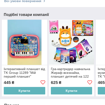
Всі умови повернення
Подібні товари компанії
Інтерактивний планшет від
Гра-картридер навчальна
Інте
TK Group 11289 "Мій
Жираф-всезнайка,
музи
перший планшет"
планшет дитячий на 122
TK "
рожевий
картки "WToys" 30317,
пер
445
625
465
₴
₴
різнокольорова
Купити
Купити