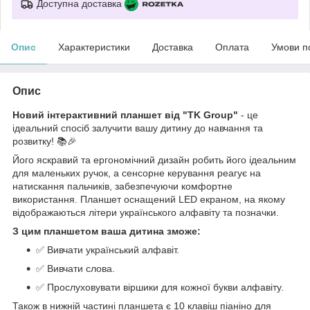
Доступна доставка
Опис
Характеристики
Доставка
Оплата
Умови п
Опис
Новий інтерактивний планшет від "TK Group"
- це
ідеальний спосіб залучити вашу дитину до навчання та
розвитку! 📚🎉
Його яскравий та ергономічний дизайн робить його ідеальним
для маленьких ручок, а сенсорне керування реагує на
натискання пальчиків, забезпечуючи комфортне
використання. Планшет оснащений LED екраном, на якому
відображаються літери українського алфавіту та позначки.
З цим планшетом ваша дитина зможе:
✅ Вивчати український алфавіт.
✅ Вивчати слова.
✅ Прослуховувати віршики для кожної букви алфавіту.
Також в нижній частині планшета є 10 клавіш піаніно для