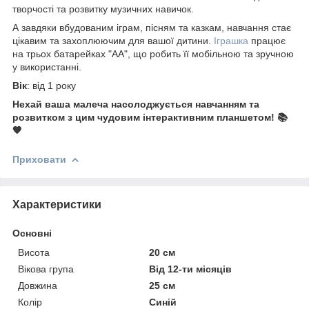
творчості та розвитку музичних навичок.
А завдяки вбудованим іграм, пісням та казкам, навчання стає
цікавим та захоплюючим для вашої дитини.
Іграшка
працює
на трьох батарейках "АА", що робить її мобільною та зручною
у використанні.
Вік
: від 1 року
Нехай ваша малеча насолоджується навчанням та
розвитком з цим чудовим інтерактивним планшетом! 📚
🧡
Приховати
Характеристики
Основні
Висота
20 см
Вікова група
Від 12-ти місяців
Довжина
25 см
Колір
Синій