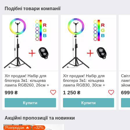
Подібні товари компанії
Хіт продаж! Набір для
Хіт продаж! Набір для
Світ
блогера 3в1: кільцева
блогера 3в1: кільцева
ламп
лампа RGB260, 26см +
лампа RGB30, 30см +
зйом
Телескопічний штатив-
Телескопічний штатив-
штат
999
1 250
699
₴
₴
стійка, 200см +
стійка, 200см +
Купити
Купити
Акційні пропозиції та новинки
Розпродаж 🔥
–32%