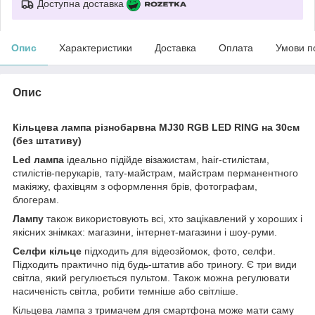
Доступна доставка
Опис
Характеристики
Доставка
Оплата
Умови п
Опис
Кільцева лампа різнобарвна MJ30 RGB LED RING на 30см
(без штативу)
Led лампа
ідеально підійде візажистам, hair-стилістам,
стилістів-перукарів, тату-майстрам, майстрам перманентного
макіяжу, фахівцям з оформлення брів, фотографам,
блогерам.
Лампу
також використовують всі, хто зацікавлений у хороших і
якісних знімках: магазини, інтернет-магазини і шоу-руми.
Селфи кільце
підходить для відеозйомок, фото, селфи.
Підходить практично під будь-штатив або триногу. Є три види
світла, який регулюється пультом. Також можна регулювати
насиченість світла, робити темніше або світліше.
Кільцева лампа з тримачем для смартфона може мати саму