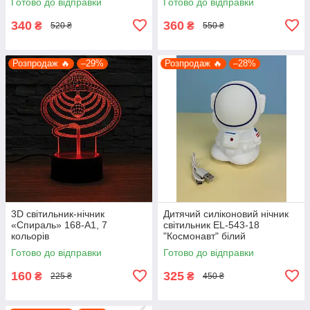
Готово до відправки
Готово до відправки
різнокольоровий
340
360
₴
₴
520 ₴
550 ₴
Розпродаж 🔥
–29%
Розпродаж 🔥
–28%
3D світильник-нічник
Дитячий силіконовий нічник
«Спираль» 168-A1, 7
світильник EL-543-18
кольорів
"Космонавт" білий
Готово до відправки
Готово до відправки
160
325
₴
₴
225 ₴
450 ₴