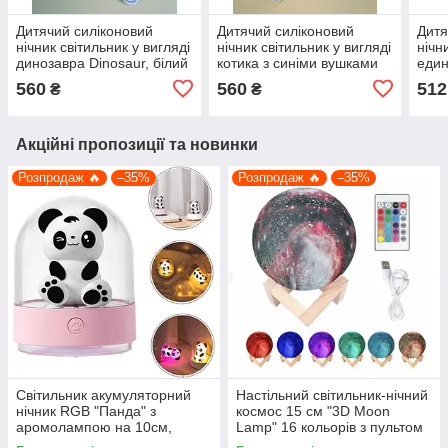
Дитячий силіконовий
Дитячий силіконовий
Дитя
нічник світильник у вигляді
нічник світильник у вигляді
нічн
динозавра Dinosaur, білий
котика з синіми вушками
един
Cutte bear MJ-010, білий
560
560
512
₴
₴
Акційні пропозиції та новинки
Розпродаж 🔥
–35%
Розпродаж 🔥
–35%
Світильник акумуляторний
Настільний світильник-нічний
нічник RGB "Панда" з
космос 15 см "3D Moon
аромолампою на 10см,
Lamp" 16 кольорів з пультом
рожевий
(не акумуляторний),