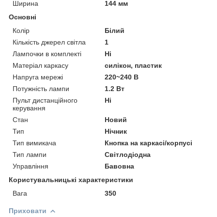
Ширина
144 мм
Основні
Колір
Білий
Кількість джерел світла
1
Лампочки в комплекті
Ні
Матеріал каркасу
силікон, пластик
Напруга мережі
220~240 В
Потужність лампи
1.2 Вт
Пульт дистанційного
Ні
керування
Стан
Новий
Тип
Нічник
Тип вимикача
Кнопка на каркасі/корпусі
Тип лампи
Світлодіодна
Управління
Бавовна
Користувальницькі характеристики
Вага
350
Приховати