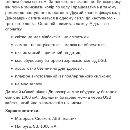
теплим білим світлом. За легкого плескання по Динозаврику
він почне змінювати колір по колу і працюватиме в такому
режимі до наступного плескання. Другий хлопок фіксує колір -
Динозаврик світитиметься в одному світлі до наступного -
третього хлопка. Останній - вимикає лампу. А далі все
спочатку.
світло не має відблисків і не сліпить очі;
лампа - не нагрівається - малюк не обпечеться;
нічник м'який і приємний на дотик;
має вбудовану батарею і заряджається від USB;
абсолютно безпечний для здоров'я;
плафон виготовлений із гіпоалергенного силікону;
не має запаху
Дитячий м'який нічник Динозаврик має вбудовану батарею,
ємністю 1000 мАг. Зарядити батарею можна через USB
кабель, який йде в комплекті з нічником.
Характеристики:
Матеріал: Силікон, ABS-пластик
Напруга: 5В, 1000 мА