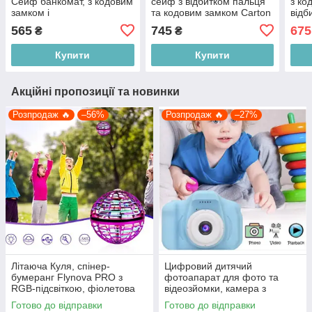
Сейф банкомат, з кодовим
сейф з відбитком пальця
з ко
замком і
та кодовим замком Carton
відб
купюропріємником
Bank "Frozen", рожева
"Чар
565
745
675
₴
₴
"класична" синя
блак
Купити
Купити
Акційні пропозиції та новинки
Розпродаж 🔥
–56%
Розпродаж 🔥
–27%
Літаюча Куля, спінер-
Цифровий дитячий
бумеранг Flynova PRO з
фотоапарат для фото та
RGB-підсвіткою, фіолетова
відеозйомки, камера з
дисплеєм Smart Kids X200,
Готово до відправки
Готово до відправки
синій