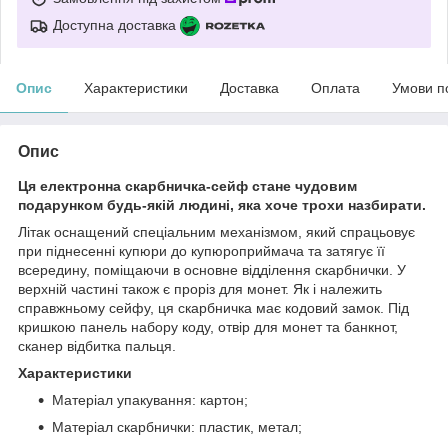
Доступна доставка
Опис
Характеристики
Доставка
Оплата
Умови п
Опис
Ця електронна скарбничка-сейф стане чудовим
подарунком будь-якій людині, яка хоче трохи назбирати.
Літак оснащений спеціальним механізмом, який спрацьовує
при піднесенні купюри до купюроприймача та затягує її
всередину, поміщаючи в основне відділення скарбнички. У
верхній частині також є проріз для монет. Як і належить
справжньому сейфу, ця скарбничка має кодовий замок. Під
кришкою панель набору коду, отвір для монет та банкнот,
сканер відбитка пальця.
Характеристики
Матеріал упакування: картон;
Матеріал скарбнички: пластик, метал;