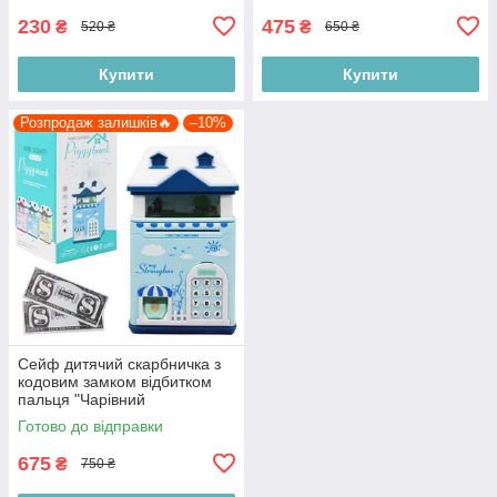
230
475
₴
₴
520 ₴
650 ₴
Купити
Купити
Розпродаж залишків🔥
–10%
Сейф дитячий скарбничка з
кодовим замком відбитком
пальця "Чарівний
Будиночок", блакитний
Готово до відправки
675
₴
750 ₴