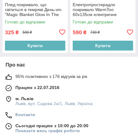
Плед покривало, що
Електропростирадло
світиться в темряві День-ніч
покривало WarmToo
"Magic Blanket Glow In The
60х135см електричне
Dark" 160*110см, сірий
простирадло, різнокольорові
Готово до відправки
Готово до відправки
смуги
325
590
₴
₴
500 ₴
730 ₴
Купити
Купити
Про нас
95% позитивних з 176 відгуків за рік
Працює з 22.07.2016
м. Львів
Львів, вул. Садова 2а/1, Львів, Україна
Контакти
Сьогодні працює з 10:00 до 20:00
Показати весь графік роботи