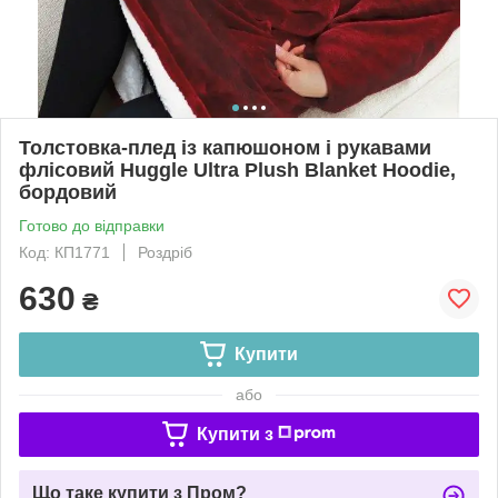
Толстовка-плед із капюшоном і рукавами
флісовий Huggle Ultra Plush Blanket Hoodie,
бордовий
Готово до відправки
Код: КП1771
Роздріб
630
₴
Купити
або
Купити з
Що таке купити з Пром?