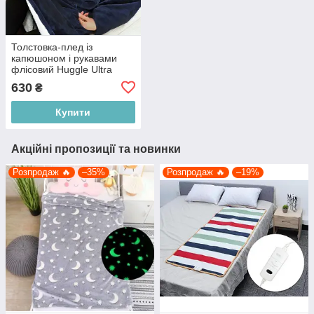
Толстовка-плед із
капюшоном і рукавами
флісовий Huggle Ultra
Plush Blanket Hoodie,
630
₴
темно-синій
Купити
Акційні пропозиції та новинки
Розпродаж 🔥
–35%
Розпродаж 🔥
–19%