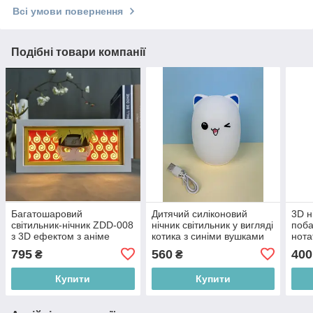
Всі умови повернення
Подібні товари компанії
Багатошаровий
Дитячий силіконовий
3D н
світильник-нічник ZDD-008
нічник світильник у вигляді
поба
з 3D ефектом з аніме
котика з синіми вушками
нота
Наруто "Наруто" білий
Cutte bear MJ-010, білий
ручк
795
560
400
₴
₴
Купити
Купити