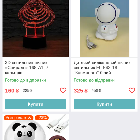
3D світильник-нічник
Дитячий силіконовий нічник
«Спираль» 168-A1, 7
світильник EL-543-18
кольорів
"Космонавт" білий
Готово до відправки
Готово до відправки
160
325
₴
₴
225 ₴
450 ₴
Купити
Купити
Розпродаж 🔥
–23%