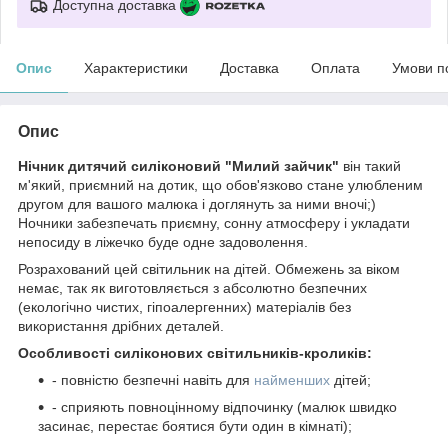
Доступна доставка
Опис
Характеристики
Доставка
Оплата
Умови п
Опис
Нічник дитячий силіконовий "Милий зайчик"
він такий
м'який, приємний на дотик, що обов'язково стане улюбленим
другом для вашого малюка і доглянуть за ними вночі;)
Ночники забезпечать приємну, сонну атмосферу і укладати
непосиду в ліжечко буде одне задоволення.
Розрахований цей світильник на дітей. Обмежень за віком
немає, так як виготовляється з абсолютно безпечних
(екологічно чистих, гіпоалергенних) матеріалів без
використання дрібних деталей.
Особливості силіконових світильників-кроликів:
- повністю безпечні навіть для
найменших
дітей;
- сприяють повноцінному відпочинку (малюк швидко
засинає, перестає боятися бути один в кімнаті);