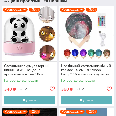
Акційні пропозиції та новинки
Розпродаж 🔥
–35%
Розпродаж 🔥
–35%
Світильник акумуляторний
Настільний світильник-нічний
нічник RGB "Панда" з
космос 15 см "3D Moon
аромолампою на 10см,
Lamp" 16 кольорів з пультом
рожевий
(не акумуляторний),
Готово до відправки
Готово до відправки
різнокольоровий
340
360
₴
₴
520 ₴
550 ₴
Купити
Купити
Розпродаж 🔥
–29%
Розпродаж 🔥
–28%