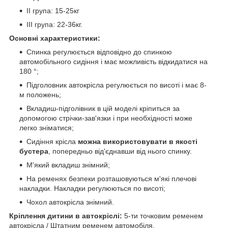
II група: 15-25кг
III група: 22-36кг.
Основні характеристики:
Спинка регулюється відповідно до спинкою
автомобільного сидіння і має можливість відкидатися на
180 °;
Підголовник автокрісла регулюється по висоті і має 8-
м положень;
Вкладиш-підголівник в цій моделі кріпиться за
допомогою стрічки-зав'язки і при необхідності може
легко зніматися;
Сидіння крісла
можна використовувати в якості
бустера
, попередньо від'єднавши від нього спинку.
М'який вкладиш знімний;
На ременях безпеки розташовуються м'які плечові
накладки. Накладки регулюються по висоті;
Чохол автокрісла знімний.
Кріплення дитини в автокріслі:
5-ти точковим ременем
автокрісла / Штатним ременем автомобіля.