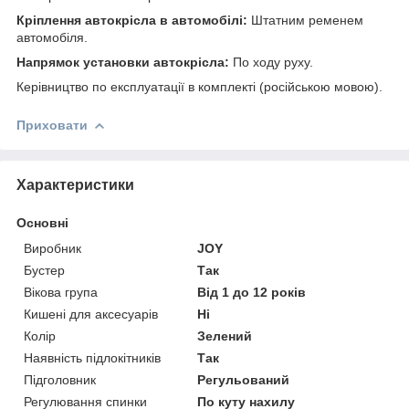
Кріплення автокрісла в автомобілі:
Штатним ременем
автомобіля.
Напрямок установки автокрісла:
По ходу руху.
Керівництво по експлуатації в комплекті (російською мовою).
Приховати
Характеристики
Основні
Виробник
JOY
Бустер
Так
Вікова група
Від 1 до 12 років
Кишені для аксесуарів
Ні
Колір
Зелений
Наявність підлокітників
Так
Підголовник
Регульований
Регулювання спинки
По куту нахилу