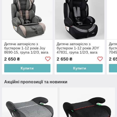
Дитяче автокрісло з
Дитяче автокрісло з
Дитя
бустером 1-12 років Joy
бустером 1-12 років JOY
буст
8690-15, група 1/2/3, вага
47831, група 1/2/3, вага
7045
дитини від 9-36 кг, сіро-
дитини від 9-36 кг, сіре
дити
2 650
2 650
2 6
₴
₴
рожевий
Купити
Купити
Акційні пропозиції та новинки