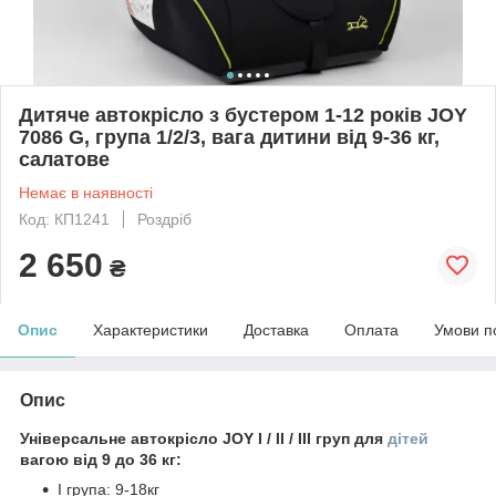
Дитяче автокрісло з бустером 1-12 років JOY
7086 G, група 1/2/3, вага дитини від 9-36 кг,
салатове
Немає в наявності
Код: КП1241
Роздріб
2 650
₴
Опис
Характеристики
Доставка
Оплата
Умови п
Опис
Універсальне автокрісло JOY I / II / III груп для
дітей
вагою від 9 до 36 кг:
I група: 9-18кг