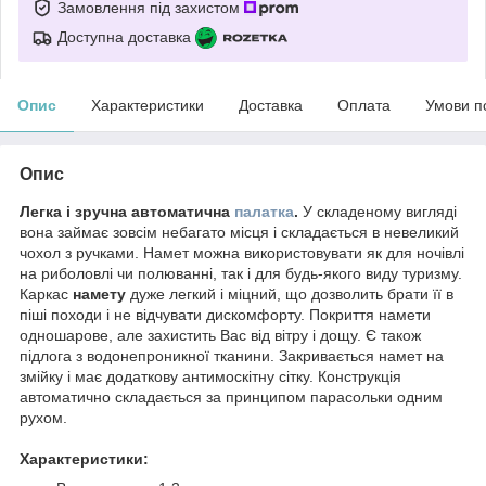
Замовлення під захистом
Доступна доставка
Опис
Характеристики
Доставка
Оплата
Умови п
Опис
Легка і зручна автоматична
палатка
.
У складеному вигляді
вона займає зовсім небагато місця і складається в невеликий
чохол з ручками. Намет можна використовувати як для ночівлі
на риболовлі чи полюванні, так і для будь-якого виду туризму.
Каркас
намету
дуже легкий і міцний, що дозволить брати її в
піші походи і не відчувати дискомфорту. Покриття намети
одношарове, але захистить Вас від вітру і дощу. Є також
підлога з водонепроникної тканини. Закривається намет на
змійку і має додаткову антимоскітну сітку. Конструкція
автоматично складається за принципом парасольки одним
рухом.
Характеристики: