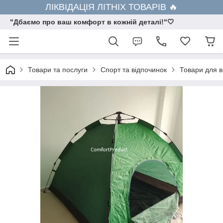
ЛІКВІДАЦІЯ ЛІТНІХ ТОВАРІВ 🔥
"Дбаємо про ваш комфорт в кожній деталі!"🤍
Товари та послуги
Спорт та відпочинок
Товари для в