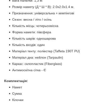
Вага палатки: 1,3 кг.
Розмір намету (Д * Ш * В): 2.0х2.0х1.4 м.
Призначення: універсальна + кемпінгові
Сезон: весна / літо / осінь
Кількість місць: чотирьохмісна
Форма намети: півсфера
Кількість шарів: одношарова
Кількість входів: один
Матеріал тенту: поліестер (Taffeta 190T PU)
Матеріал дна: нейлон (Tarpaulin)
Каркас: склопластик (Fiberglass)
Антимоскітна сітка - Є
Комплектація:
Намет
Сумка
Кілочки