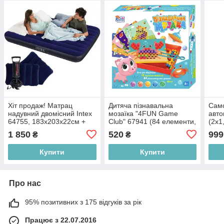
Хіт продаж! Матрац
Дитяча пізнавальна
Само
надувний двомісний Intex
мозаїка "4FUN Game
авто
64755, 183х203х22см +
Club" 67941 (84 елементи,
(2х1
ручний насос + 2 подушки
12 картинок-шаблонів,
1 850
520
999
₴
₴
щипці), різнокольорові
Купити
Купити
Про нас
95% позитивних з 175 відгуків за рік
Працює з 22.07.2016