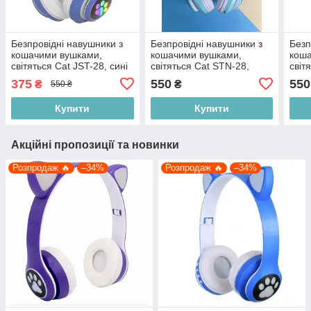
Безпровідні навушники з
Безпровідні навушники з
Безп
кошачими вушками,
кошачими вушками,
кош
світяться Cat JST-28, сині
світяться Cat STN-28,
світ
бірюзові
375
550
550
₴
₴
550 ₴
Купити
Купити
Акційні пропозиції та новинки
Розпродаж 🔥
–34%
Розпродаж 🔥
–34%