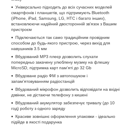
Універсально підходить до всіх сучасних моделей
смартфонів і планшетів, що підтримують Bluetooth
(iPhone, iPad, Samsung, LG, HTC і багато інших),
встановлюючи надійний двосторонній зв'язок з Вашим
пристроєм
Підключаються так само традиційним провідним
способом до будь-якого пристрою, через вихід для
навушників 3.5 мм
Вбудований MP3 плеєр дозволить слухати
попередньо закачену улюблену музику на флешку
MicroSD, підтримка карт пам'яті до 32 Gb
Вбудоване радіо ФМ з автопошуком і
запам'ятовуванням радіостанцій
Вбудований мікрофон дозволить відповідати на вхідні
дзвінки, не дістаючи телефону з кишені
Вбудований акумулятор забезпечує тривалу (до 10
год) роботу з одного заряду
Красиве зовнішнє оформлення упаковки - ідеально
підійде в якості подарунка