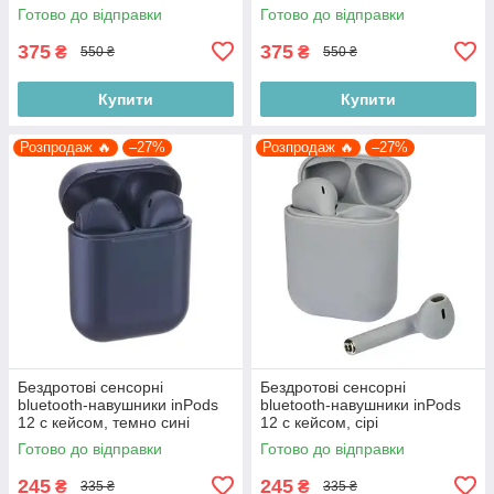
Готово до відправки
Готово до відправки
375
375
₴
₴
550 ₴
550 ₴
Купити
Купити
Розпродаж 🔥
–27%
Розпродаж 🔥
–27%
Бездротові сенсорні
Бездротові сенсорні
bluetooth-навушники inPods
bluetooth-навушники inPods
12 c кейсом, темно сині
12 c кейсом, сірі
Готово до відправки
Готово до відправки
245
245
₴
₴
335 ₴
335 ₴