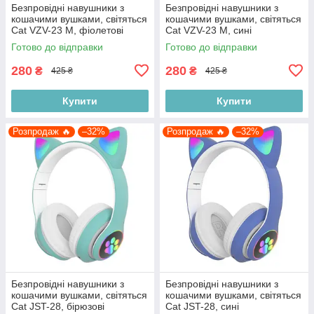
Безпровідні навушники з
Безпровідні навушники з
кошачими вушками, світяться
кошачими вушками, світяться
Cat VZV-23 M, фіолетові
Cat VZV-23 M, сині
Готово до відправки
Готово до відправки
280
280
₴
₴
425 ₴
425 ₴
Купити
Купити
Розпродаж 🔥
–32%
Розпродаж 🔥
–32%
Безпровідні навушники з
Безпровідні навушники з
кошачими вушками, світяться
кошачими вушками, світяться
Cat JST-28, бірюзові
Cat JST-28, сині