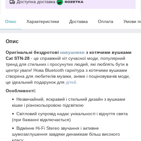
Доступна доставка
Опис
Характеристики
Доставка
Оплата
Умови п
Опис
Оригінальні бездротові
навушники
з котячими вушками
Cat STN-28
- це справжній хіт сучасної моди, популярний
тренд для стильних і просунутих людей, які люблять бути в
центрі уваги! Нова Bluetooth гарнітура з котячими вушками
створена для любителів музики, аніме і поціновувачів моди,
це ідеальний подарунок для
дітей
.
Особливості:
Незвичайний, яскравий і стильний дизайн з вушками
кішки і різнокольоровою підсвіткою
Світловий супровід надає унікальності і відчуття свята
(при бажанні відключається)
Відмінне Hi-Fi Stereo звучання і активне
шумозаглушення завдяки динамікам більш високого
класу