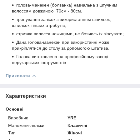
голова-манекен (болванка) навчальна з штучним
волоссям довжиною 70см - 80см.
тренування зачісок з використанням шпильок,
шпильок і інших атрибутів;
стрижка волосся ножицями, не боячись їх зіпсувати;
Дана голова-манекен при використанні може
прикріплятися до столу за допомогою штатива.
Голова виготовлена на професійному заводі
перукарських інструментів.
Приховати
Характеристики
Основні
Виробник
YRE
Манекени-ляльки
Класичні
Тип
Жіночі