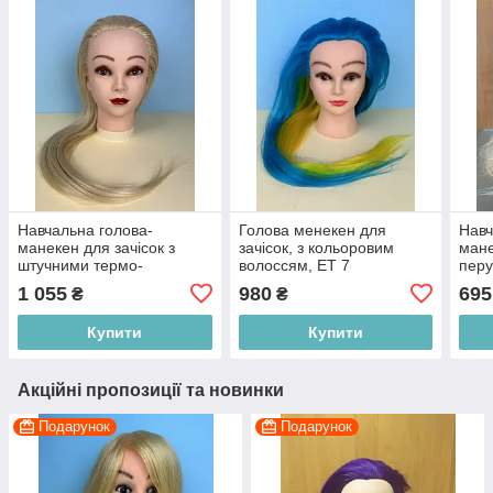
Навчальна голова-
Голова менекен для
Навч
манекен для зачісок з
зачісок, з кольоровим
мане
штучними термо-
волоссям, ET 7
перу
волоссям, блондинка
блон
1 055
980
695
₴
₴
Купити
Купити
Акційні пропозиції та новинки
Подарунок
Подарунок