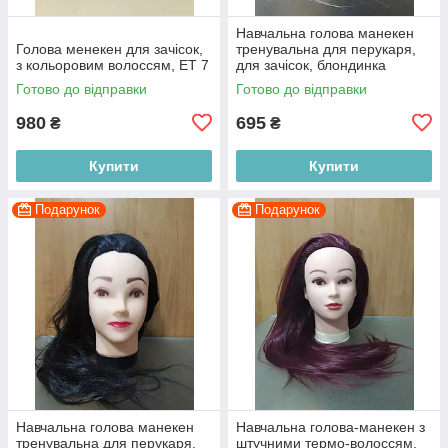
Навчальна голова манекен
Голова менекен для зачісок,
тренувальна для перукаря,
з кольоровим волоссям, ET 7
для зачісок, блондинка
Готово до відправки
Готово до відправки
980
695
₴
₴
Купити
Купити
Подарунок
Подарунок
Навчальна голова манекен
Навчальна голова-манекен з
тренувальна для перукаря,
штучними термо-волоссям,