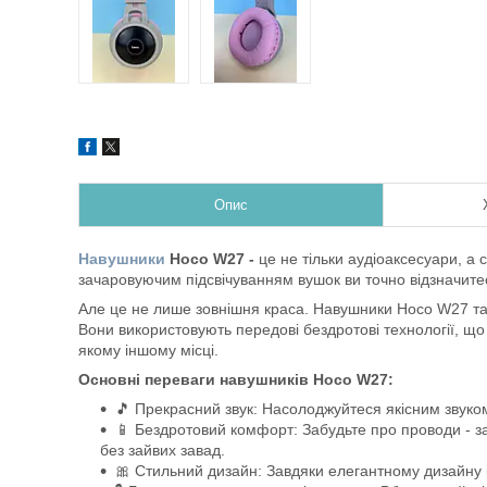
Опис
Навушники
Hoco W27 -
це не тільки аудіоаксесуари, а 
зачаровуючим підсвічуванням вушок ви точно відзначитес
Але це не лише зовнішня краса. Навушники Hoco W27 та
Вони використовують передові бездротові технології, що
якому іншому місці.
Основні переваги навушників Hoco W27:
🎵 Прекрасний звук: Насолоджуйтеся якісним звуком
📱 Бездротовий комфорт: Забудьте про проводи - з
без зайвих завад.
🎀 Стильний дизайн: Завдяки елегантному дизайну 