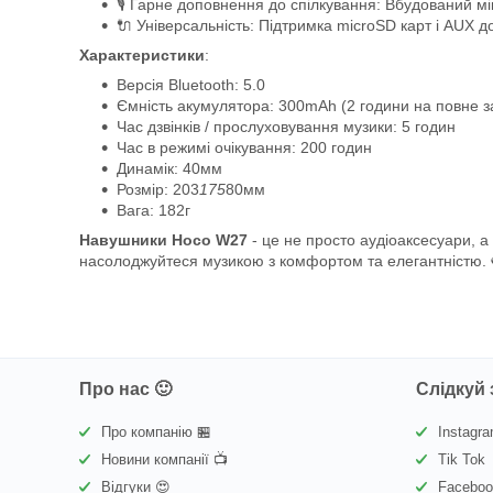
🎙️ Гарне доповнення до спілкування: Вбудований мі
🔌 Універсальність: Підтримка microSD карт і AUX 
Характеристики
:
Версія Bluetooth: 5.0
Ємність акумулятора: 300mAh (2 години на повне 
Час дзвінків / прослуховування музики: 5 годин
Час в режимі очікування: 200 годин
Динамік: 40мм
Розмір: 203
175
80мм
Вага: 182г
Навушники Hoco W27
- це не просто аудіоаксесуари, а 
насолоджуйтеся музикою з комфортом та елегантністю. 
Про нас 🙂
Слідкуй 
Про компанію 🏪
Instagr
Новини компанії 📺
Tik Tok
Відгуки 😍
Facebo