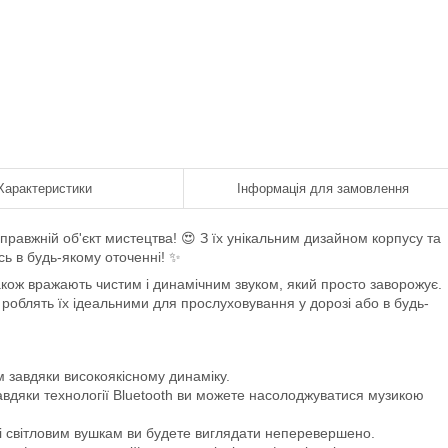
Характеристики
Інформація для замовлення
справжній об'єкт мистецтва! 😍 З їх унікальним дизайном корпусу та
ь в будь-якому оточенні! ✨
кож вражають чистим і динамічним звуком, який просто заворожує.
 роблять їх ідеальними для прослуховування у дорозі або в будь-
 завдяки високоякісному динаміку.
авдяки технології Bluetooth ви можете насолоджуватися музикою
і світловим вушкам ви будете виглядати неперевершено.