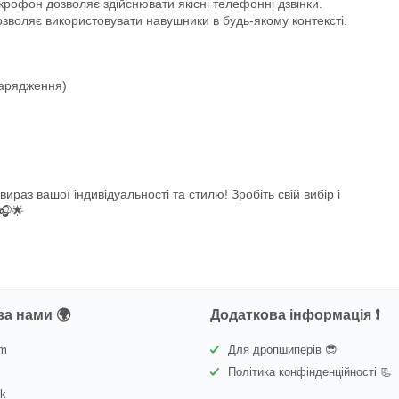
крофон дозволяє здійснювати якісні телефонні дзвінки.
дозволяє використовувати навушники в будь-якому контексті.
зарядження)
вираз вашої індивідуальності та стилю! Зробіть свій вибір і
🎧🌟
за нами 🌍
Додаткова інформація ❗
am
Для дропшиперів 😎
Політика конфінденційності 📃
ok