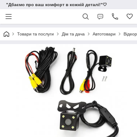
"Дбаємо про ваш комфорт в кожній деталі!"🤍
Товари та послуги
Дім та дача
Автотовари
Відеор