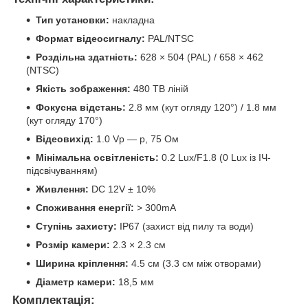
Тип установки:
накладна
Формат відеосигналу:
PAL/NTSC
Роздільна здатність:
628 × 504 (PAL) / 658 × 462
(NTSC)
Якість зображення:
480 ТВ ліній
Фокусна відстань:
2.8 мм (кут огляду 120°) / 1.8 мм
(кут огляду 170°)
Відеовихід:
1.0 Vp — p, 75 Ом
Мінімальна освітленість:
0.2 Lux/F1.8 (0 Lux із ІЧ-
підсвічуванням)
Живлення:
DC 12V ± 10%
Споживання енергії:
> 300mA
Ступінь захисту:
IP67 (захист від пилу та води)
Розмір камери:
2.3 × 2.3 см
Ширина кріплення:
4.5 см (3.3 см між отворами)
Діаметр камери:
18,5 мм
Комплектація: