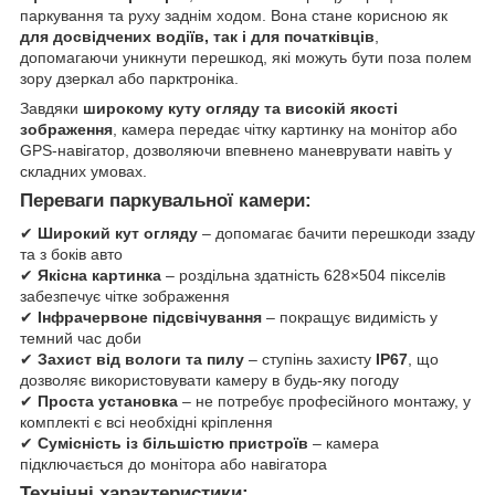
паркування та руху заднім ходом. Вона стане корисною як
для досвідчених водіїв, так і для початківців
,
допомагаючи уникнути перешкод, які можуть бути поза полем
зору дзеркал або парктроніка.
Завдяки
широкому куту огляду та високій якості
зображення
, камера передає чітку картинку на монітор або
GPS-навігатор, дозволяючи впевнено маневрувати навіть у
складних умовах.
Переваги паркувальної камери:
✔
Широкий кут огляду
– допомагає бачити перешкоди ззаду
та з боків авто
✔
Якісна картинка
– роздільна здатність 628×504 пікселів
забезпечує чітке зображення
✔
Інфрачервоне підсвічування
– покращує видимість у
темний час доби
✔
Захист від вологи та пилу
– ступінь захисту
IP67
, що
дозволяє використовувати камеру в будь-яку погоду
✔
Проста установка
– не потребує професійного монтажу, у
комплекті є всі необхідні кріплення
✔
Сумісність із більшістю пристроїв
– камера
підключається до монітора або навігатора
Технічні характеристики: