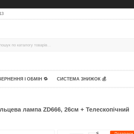
13
ЕРНЕННЯ І ОБМІН 🔁
СИСТЕМА ЗНИЖОК 💰
кільцева лампа ZD666, 26см + Телескопічний
Подарунок