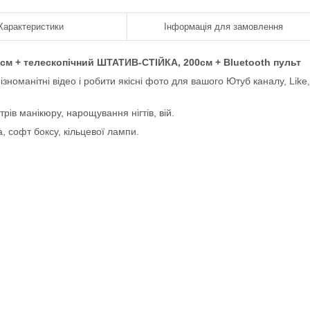
Характеристики
Інформація для замовлення
м + телескопічний ШТАТИВ-СТІЙКА, 200см + Bluetooth пульт
номанітні відео і робити якісні фото для вашого Ютуб каналу, Like,
рів манікюру, нарощування нігтів, вій.
а, софт боксу, кільцевої лампи.