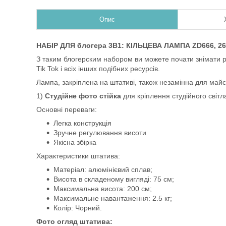
Опис
НАБІР ДЛЯ блогера 3В1: КІЛЬЦЕВА ЛАМПА ZD666, 26с
З таким блогерским набором ви можете почати знімати різ
Tik Tok і всіх інших подібних ресурсів.
Лампа, закріплена на штативі, також незамінна для майст
1)
Студійне фото стійка
для кріплення студійного світл
Основні переваги:
Легка конструкція
Зручне регулювання висоти
Якісна збірка
Характеристики штатива:
Матеріал: алюмінієвий сплав;
Висота в складеному вигляді: 75 см;
Максимальна висота: 200 см;
Максимальне навантаження: 2.5 кг;
Колір: Чорний.
Фото огляд штатива: