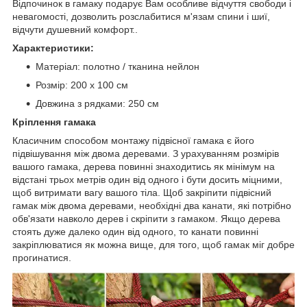
Відпочинок в гамаку подарує Вам особливе відчуття свободи і
невагомості, дозволить розслабитися м'язам спини і шиї,
відчути душевний комфорт..
Характеристики:
Матеріал: полотно / тканина нейлон
Розмір: 200 х 100 см
Довжина з рядками: 250 см
Кріплення гамака
Класичним способом монтажу підвісної гамака є його
підвішування між двома деревами. З урахуванням розмірів
вашого гамака, дерева повинні знаходитись як мінімум на
відстані трьох метрів один від одного і бути досить міцними,
щоб витримати вагу вашого тіла. Щоб закріпити підвісний
гамак між двома деревами, необхідні два канати, які потрібно
обв'язати навколо дерев і скріпити з гамаком. Якщо дерева
стоять дуже далеко один від одного, то канати повинні
закріплюватися як можна вище, для того, щоб гамак міг добре
прогинатися.