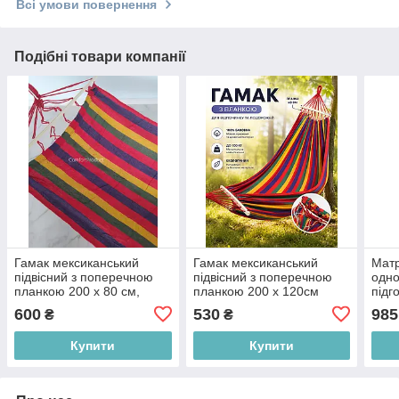
Всі умови повернення
Подібні товари компанії
Гамак мексиканський
Гамак мексиканський
Мат
підвісний з поперечною
підвісний з поперечною
одно
планкою 200 х 80 см,
планкою 200 х 120см
підг
помаранчевий
(планка 40см) + чохол,
см с
600
530
985
₴
₴
різнокольоровий
Купити
Купити